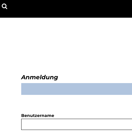
HOODIES
T-SHIRTS
T-SHIRTS
HOODIES
ABOUT LNFE
PRODUKTE
PRODUKTE
ANMELDEN
WARENKORB: 0 ARTIKEL
Hoodies
Anmeldung
Benutzername